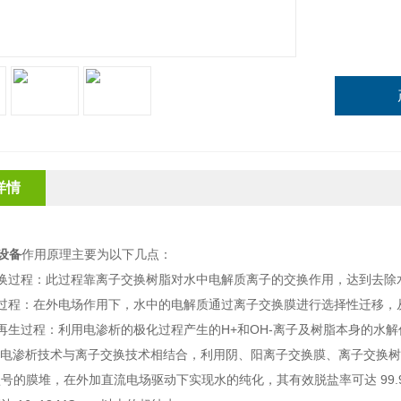
详情
水设备
作用原理主要为以下几点：
交换过程：此过程靠离子交换树脂对水中电解质离子的交换作用，达到去除
析过程：在外电场作用下，水中的电解质通过离子交换膜进行选择性迁移，
再生过程：利用电渗析的极化过程产生的H+和OH-离子及树脂本身的水
堆将电渗析技术与离子交换技术相结合，利用阴、阳离子交换膜、离子交换
号的膜堆，在外加直流电场驱动下实现水的纯化，其有效脱盐率可达 99