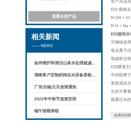
生产高达高达
EDI 膜
查看全部产品
R-OH + Cl
R-H + Na 
EDI超纯
相关新闻
可继续使
—— NEWS
电去离子(E
电渗析过
如何维护和清洁山泉水处理超滤系统
EDI膜堆
湖南客户定制的纯化水设备质检后准备发货！
中的阳离
室形成浓水
广东洁涵|元旦放假通知
生的大量氢
2022年中秋节放假安排
脂通过水
端午假期来啦
如果你对