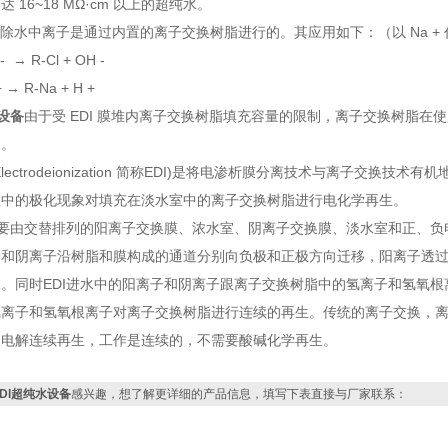
 16~18 MΩ·cm 以上的超纯水。
堆去除水中离子是通过内置的离子交换树脂进行的。其应用如下：（以 Na + 代
 - → R-Cl + OH -
+ → R-Na + H +
水设备
由于受 EDI 膜堆内离子交换树脂填充容量的限制，离子交换树脂
用。
lectrodeionization 简称EDI)是将电渗析膜分离技术与离子交
程中的极化现象对填充在淡水室中的离子交换树脂进行电化学再生。
主要由交替排列的阳离子交换膜、浓水室、阴离子交换膜、淡水室和正、
子和阴离子沿树脂和膜构成的通道分别向负极和正极方向迁移，阳离子透
。同时EDI进水中的阳离子和阴离子跟离子交换树脂中的氢离子和氢氧根
离子和氢氧根离子对离子交换树脂进行连续的再生。传统的离子交换，离
的电解连续再生，工作是连续的，不需要酸碱化学再生。
EDI超纯水设备
感兴趣，想了解更详细的产品信息，填写下表直接与厂家联系：