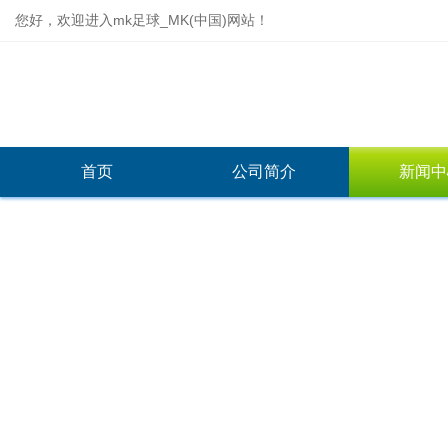
您好，欢迎进入mk足球_MK(中国)网站！
首页
公司简介
新闻中