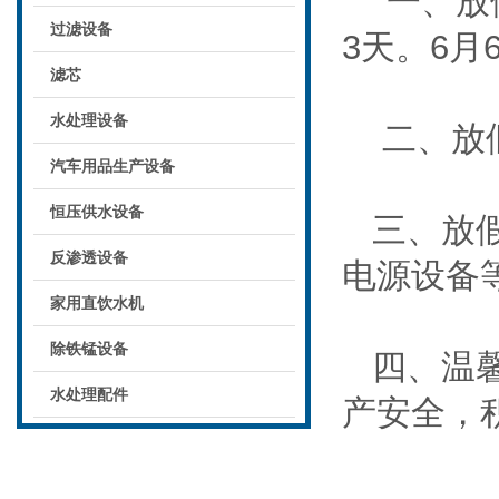
一、放假时
过滤设备
3天。6月
滤芯
水处理设备
二、放假
汽车用品生产设备
恒压供水设备
三、放假
反渗透设备
电源设备
家用直饮水机
除铁锰设备
四、温馨
水处理配件
产安全，