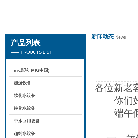
mk足球_MK(中国)
新闻动态
News
产品列表
—— PROUCTS LIST
mk足球_MK(中国)
超滤设备
各位新老
软化水设备
你们好
纯化水设备
端午假期
中水回用设备
超纯水设备