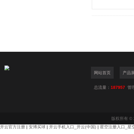
网站首页
产品
总流量：
187957
管
版权所有 © 
开云官方注册
|
安博买球
|
开云手机入口_开云(中国)
|
星空注册入口_星