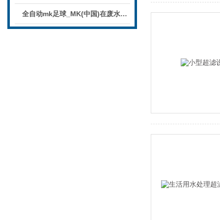
全自动mk足球_MK(中国)在废水处理中的运用