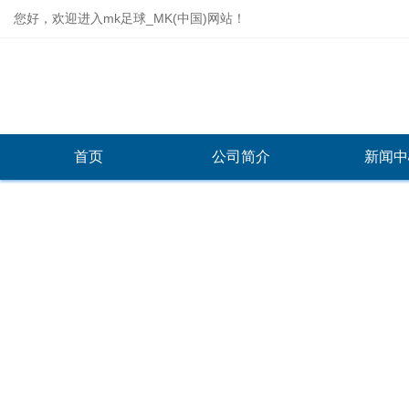
您好，欢迎进入mk足球_MK(中国)网站！
首页
公司简介
新闻中