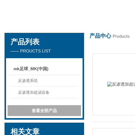
mk足球_MK(中国)
产品中心
Products
产品列表
—— PROUCTS LIST
mk足球_MK(中国)
反渗透系统
反渗透加超滤设备
查看全部产品
相关文章