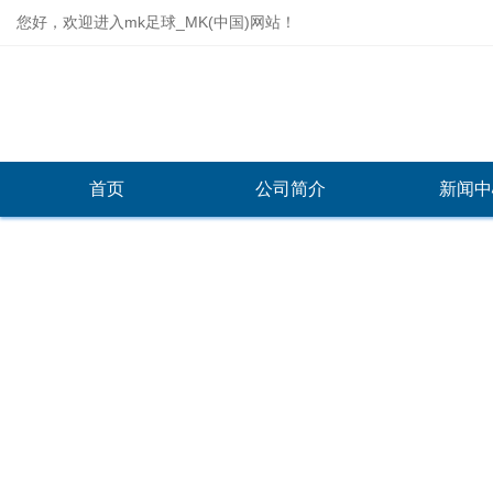
您好，欢迎进入mk足球_MK(中国)网站！
首页
公司简介
新闻中