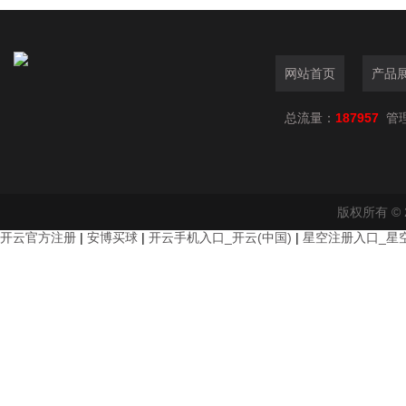
网站首页
产品
总流量：
187957
管
版权所有 © 
开云官方注册
|
安博买球
|
开云手机入口_开云(中国)
|
星空注册入口_星