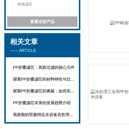
线绕滤芯
查看全部产品
相关文章
—— ARTICLE
PP折叠滤芯：高效过滤的核心元件
探索PP折叠滤芯的材料特性与过滤效果
探索PP折叠滤芯的奥秘：如何实现高效净水？
PP折叠滤芯未来的发展趋势介绍
高效能的双极纯化水设备在饮用水处理中的应用