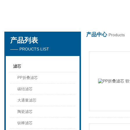
mk足球_MK(中国)
产品中心
Products
产品列表
—— PROUCTS LIST
滤芯
PP折叠滤芯
碳结滤芯
大通量滤芯
陶瓷滤芯
钛棒滤芯