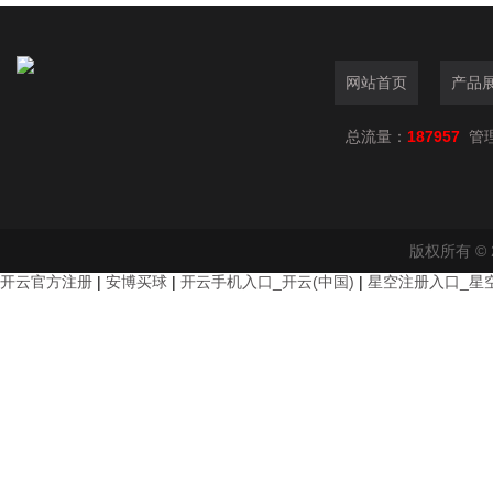
网站首页
产品
总流量：
187957
管
版权所有 © 
开云官方注册
|
安博买球
|
开云手机入口_开云(中国)
|
星空注册入口_星