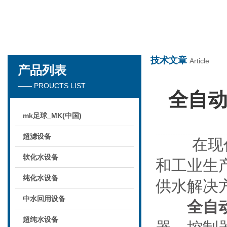
mk足球_MK(中国)
技术文章
Article
产品列表
—— PROUCTS LIST
全自
mk足球_MK(中国)
超滤设备
在现代社
软化水设备
和工业生
纯化水设备
供水解决
中水回用设备
全自
超纯水设备