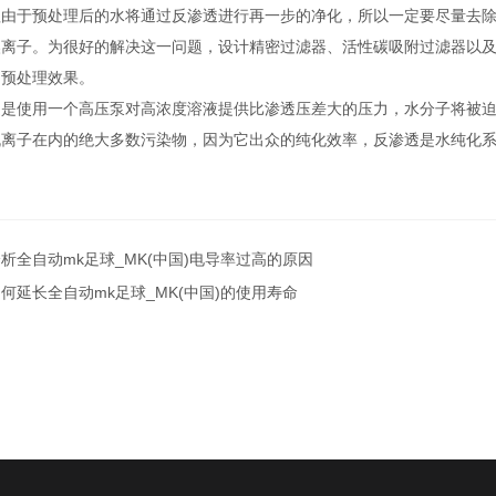
于预处理后的水将通过反渗透进行再一步的净化，所以一定要尽量去除对
镁离子。为很好的解决这一问题，设计精密过滤器、活性碳吸附过滤器以
到预处理效果。
使用一个高压泵对高浓度溶液提供比渗透压差大的压力，水分子将被迫通过
机离子在内的绝大多数污染物，因为它出众的纯化效率，反渗透是水纯化
析全自动mk足球_MK(中国)电导率过高的原因
何延长全自动mk足球_MK(中国)的使用寿命