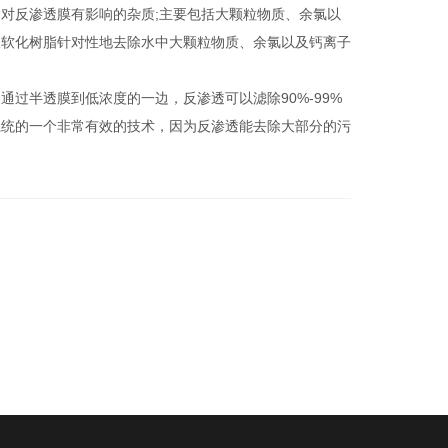
反渗透膜有影响的杂质;主要包括大颗粒物质、余氯以
及软化树脂针对性地去除水中大颗粒物质、余氯以及钙离子
半透膜到低浓度的一边，反渗透可以滤除90%-99%
系统的一个非常有效的技术，因为反渗透能去除大部分的污