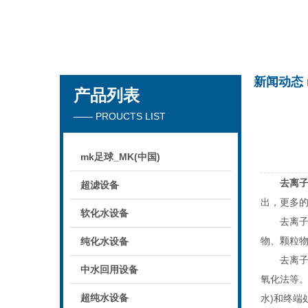
mk足球_MK(中国)
新闻动态
产品列表
—— PROUCTS LIST
mk足球_MK(中国)
去离
超滤设备
出，更多
软化水设备
去离子水
物、颗粒
纯化水设备
去离子水
中水回用设备
氧化法等。
超纯水设备
水)和终端